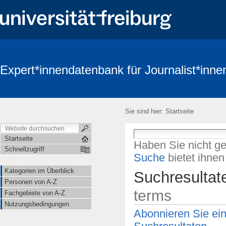
Expert*innendatenbank für Journalist*inne
Sie sind hier:
Startseite
Startseite
Haben Sie nicht g
Schnellzugriff
Suche
bietet ihne
Kategorien im Überblick
Suchresultat
Personen von A-Z
terms
Fachgebiete von A-Z
Nutzungsbedingungen
Abonnieren Sie ei