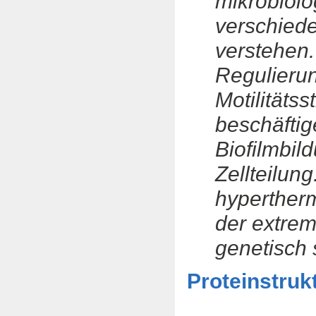
mikrobiol
verschied
verstehen.
Regulieru
Motilitätss
beschäftig
Biofilmbil
Zellteilun
hypertherm
der extrem
genetisch 
Proteinstruk