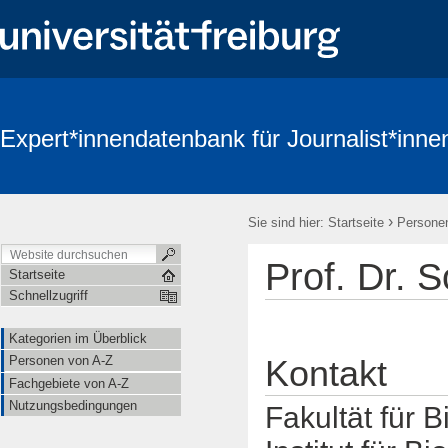
Expert*innendatenbank für Journalist*inne
›
Sie sind hier:
Startseite
Persone
Prof. Dr. 
Startseite
Schnellzugriff
Kategorien im Überblick
Personen von A-Z
Kontakt
Fachgebiete von A-Z
Nutzungsbedingungen
Fakultät für B