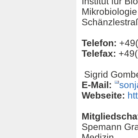
Institut für Bio
Mikrobiologie
Schänzlestra
Telefon:
+49(
Telefax:
+49(
F
Sigrid Gombe
E-Mail:
sonj
Webseite:
ht
Mitgliedscha
Spemann Grad
Medizin