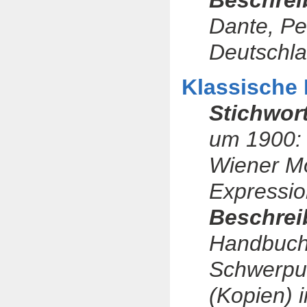
Beschrei
Dante, Pe
Deutschla
Klassische 
Stichwor
um 1900: 
Wiener Mo
Expressi
Beschrei
Handbuch
Schwerpun
(Kopien) i