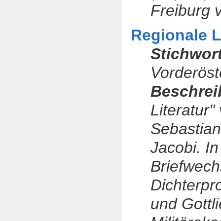
Freiburg 
Regionale L
Stichwor
Vorderöst
Beschrei
Literatur
Sebastian
Jacobi. I
Briefwech
Dichterpr
und Gottli