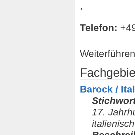
,
Telefon:
+49
Fot
Weiterführe
Fachgebie
Barock / It
Stichwor
17. Jahrh
italienisc