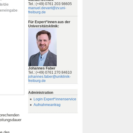
Tel.: (+49) 0761 203 98605
te/die
manuel.devant@zv.uni-
ateneingabe
freiburg.de
Für Expert*innen aus der
Universitätsklinik:
Johannes Faber
Tel.: (+49) 0761 270 84610
johannes.faber@uniklinik-
freiburg.de
Administration
Login Expert*innenservice
Aufnahmeantrag
sprechenden
beitungsdauer
ge des