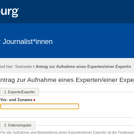
 Journalist*innen
›
ind hier:
Startseite
Antrag zur Aufnahme eines Experten/einer Expertin
ntrag zur Aufnahme eines Experten/einer Exper
1. Experte/Expertin
Vor- und Zuname
(Erforderlich)
2. Dateneingabe
Für die Aufnahme und Bearbeitung eines Experten/einer Expertin ist die Festlegun