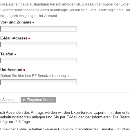
die Dateneingabe zuständigen Person erforderlich. Dies kann entweder der Exper
Expertin selbst oder eine damit beauftragte Person sein. Voraussetzung für die D
ist lediglich ein gültiger Uni-Account.
Vor- und Zuname
(Erforderlich)
E-Mail-Adresse
(Erforderlich)
Telefon
(Erforderlich)
Uni-Account
(Erforderlich)
Geben Sie hier Ihre RZ-Benutzerkennung ein
ch Absenden des Antrags werden wir den Experten/die Expertin mit den ent
arbeitungsrechten anlegen und Sie per E-Mail darüber informieren. Die Bear
trägt ca. 2-3 Tage.
t gleicher E-Mail erhalten Sie eine PDF-Dokumentation zur Eingabe und Pfle