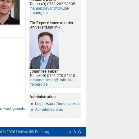
Tel.: (+49) 0761 203 98605
manuel.devant@zv.uni-
freiburg.de
Für Expert*innen aus der
Universitätsklinik:
Johannes Faber
Tel.: (+49) 0761 270 84610
johannes.faber@uniklinik-
freiburg.de
Administration
Login Expert*innenservice
es Fachgebiets
Aufnahmeantrag
A
ht © 2026
Universität Freiburg
A
A