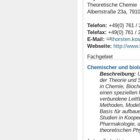
Theoretische Chemie
Albertstraße 23a, 791
Telefon:
+49(0) 761 /
Telefax:
+49(0) 761 / 
E-Mail:
thorsten.ko
Webseite:
http://www.
Fachgebiet
Chemischer und biol
Beschreibung:
U
der Theorie und 
in Chemie, Bioch
einen speziellen
verbundene Leitfähigkeit. Wir entwi
Methoden, Modell
Basis für aufbau
Studien in Koope
Pharmakologie, d
theoretischen Ph