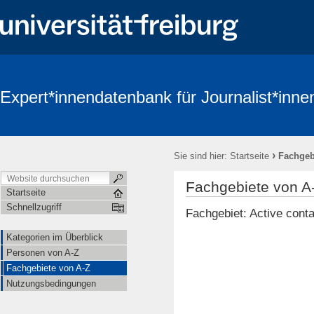
Expert*innendatenbank für Journalist*inne
›
Sie sind hier:
Startseite
Fachgeb
Fachgebiete von A
Startseite
Schnellzugriff
Fachgebiet: Active conta
Kategorien im Überblick
Personen von A-Z
Fachgebiete von A-Z
Nutzungsbedingungen