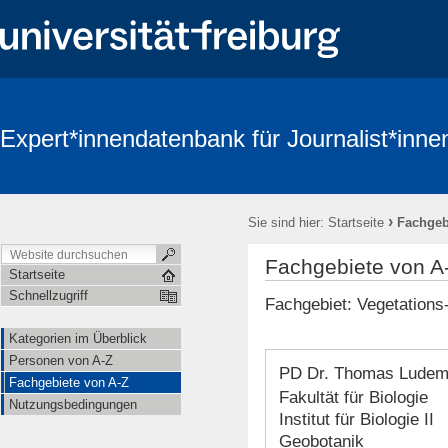
Expert*innendatenbank für Journalist*inne
›
Sie sind hier:
Startseite
Fachgeb
Fachgebiete von A
Startseite
Schnellzugriff
Fachgebiet: Vegetations-
Kategorien im Überblick
Personen von A-Z
PD Dr. Thomas Lude
Fachgebiete von A-Z
Fakultät für Biologie
Nutzungsbedingungen
Institut für Biologie II
Geobotanik