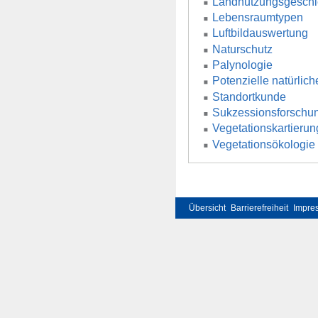
Landnutzungsgeschi
Lebensraumtypen
Luftbildauswertung
Naturschutz
Palynologie
Potenzielle natürlic
Standortkunde
Sukzessionsforschu
Vegetationskartierun
Vegetationsökologie
Übersicht
Barrierefreiheit
Impre