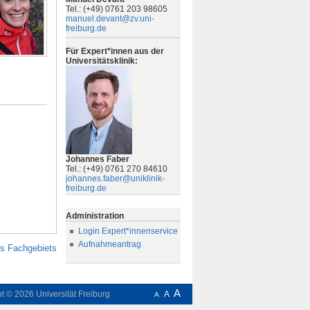
Tel.: (+49) 0761 203 98605
manuel.devant@zv.uni-
freiburg.de
Für Expert*innen aus der
Universitätsklinik:
Johannes Faber
Tel.: (+49) 0761 270 84610
johannes.faber@uniklinik-
freiburg.de
Administration
Login Expert*innenservice
Aufnahmeantrag
es Fachgebiets
A
ht © 2026
Universität Freiburg
A
A