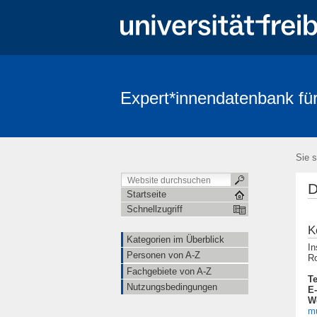
Expert*innendatenbank für
Sie s
D
Startseite
Schnellzugriff
K
Kategorien im Überblick
In
Personen von A-Z
Ro
Fachgebiete von A-Z
Te
Nutzungsbedingungen
E-
W
m