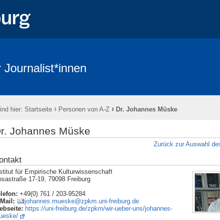
 Journalist*innen
›
›
ind hier:
Startseite
Personen von A-Z
Dr. Johannes Müske
r. Johannes Müske
Zurück zur Auswahl des
ontakt
stitut für Empirische Kulturwissenschaft
sastraße 17-19, 79098 Freiburg
lefon:
+49(0) 761 / 203-95284
Mail:
johannes.mueske@zpkm.uni-freiburg.de
ebseite:
https://uni-freiburg.de/zpkm/wir-ueber-uns/johannes-
ueske/