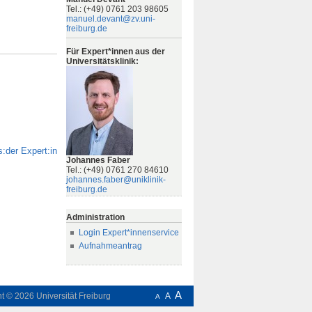
Tel.: (+49) 0761 203 98605
manuel.devant@zv.uni-
freiburg.de
Für Expert*innen aus der
Universitätsklinik:
:der Expert:in
Johannes Faber
Tel.: (+49) 0761 270 84610
johannes.faber@uniklinik-
freiburg.de
Administration
Login Expert*innenservice
Aufnahmeantrag
A
ht © 2026
Universität Freiburg
A
A