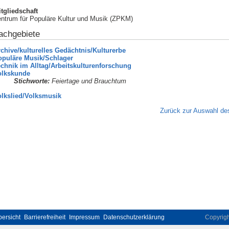
tgliedschaft
ntrum für Populäre Kultur und Musik (ZPKM)
achgebiete
chive/kulturelles Gedächtnis/Kulturerbe
opuläre Musik/Schlager
chnik im Alltag/Arbeitskulturenforschung
olkskunde
Stichworte:
Feiertage und Brauchtum
olkslied/Volksmusik
Zurück zur Auswahl des
ersicht
Barrierefreiheit
Impressum
Datenschutzerklärung
Copyrig