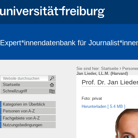
Expert*innendatenbank für Journalist*inne
›
Sie sind hier:
Startseite
Persone
Jan Lieder, LL.M. (Harvard)
Prof. Dr. Jan Liede
Startseite
Schnellzugriff
Foto: privat
Kategorien im Überblick
Herunterladen [
5.4 MB
]
Personen von A-Z
Fachgebiete von A-Z
Nutzungsbedingungen