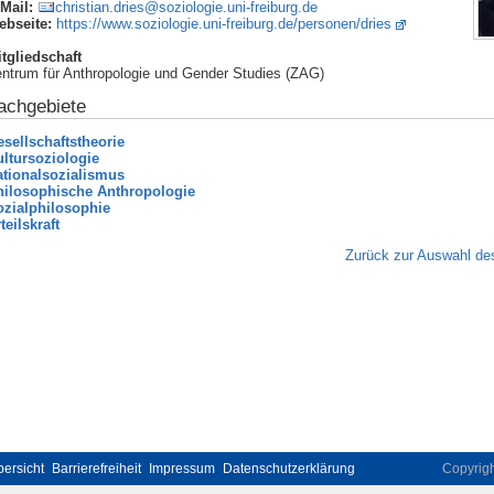
Mail:
christian.dries@soziologie.uni-freiburg.de
ebseite:
https://www.soziologie.uni-freiburg.de/personen/dries
tgliedschaft
ntrum für Anthropologie und Gender Studies (ZAG)
achgebiete
sellschaftstheorie
ltursoziologie
ationalsozialismus
hilosophische Anthropologie
ozialphilosophie
teilskraft
Zurück zur Auswahl des
ersicht
Barrierefreiheit
Impressum
Datenschutzerklärung
Copyrig