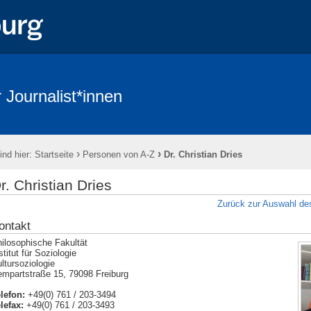
 Journalist*innen
›
›
ind hier:
Startseite
Personen von A-Z
Dr. Christian Dries
r. Christian Dries
Zurück zur Auswahl des
ontakt
ilosophische Fakultät
stitut für Soziologie
ltursoziologie
mpartstraße 15, 79098 Freiburg
lefon:
+49(0) 761 / 203-3494
lefax:
+49(0) 761 / 203-3493