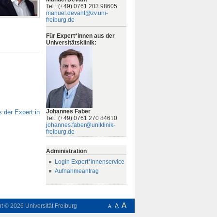
Tel.: (+49) 0761 203 98605
manuel.devant@zv.uni-
freiburg.de
Für Expert*innen aus der
Universitätsklinik:
Johannes Faber
:der Expert:in
Tel.: (+49) 0761 270 84610
johannes.faber@uniklinik-
freiburg.de
Administration
Login Expert*innenservice
Aufnahmeantrag
A
ht © 2026
Universität Freiburg
A
A