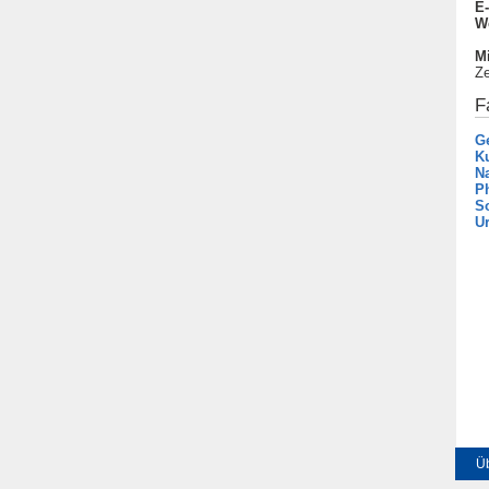
E-
W
Mi
Ze
F
Ge
Ku
N
P
S
Ur
Üb