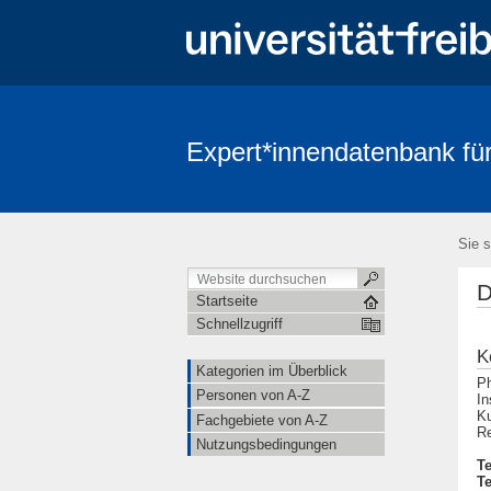
Expert*innendatenbank für
Sie s
D
Startseite
Schnellzugriff
K
Kategorien im Überblick
Ph
Personen von A-Z
In
Ku
Fachgebiete von A-Z
Re
Nutzungsbedingungen
Te
Te